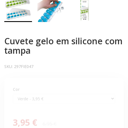
Cuvete gelo em silicone com
tampa
SKU:
297FIE047
Cor
3,95 €
6,95 €