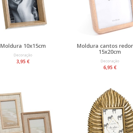
Moldura 10x15cm
Moldura cantos redo
15x20cm
Decoração
3,95 €
Decoração
6,95 €