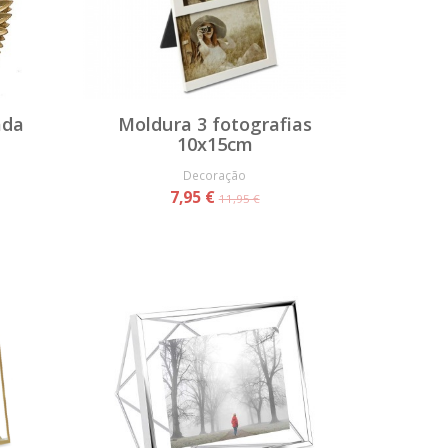
ada
Moldura 3 fotografias
10x15cm
Decoração
7,95 €
11,95 €