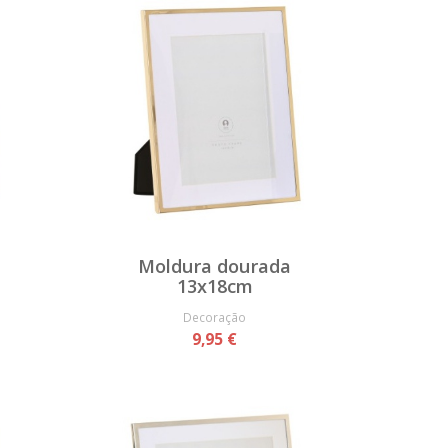
Moldura dourada
13x18cm
Decoração
9,95 €