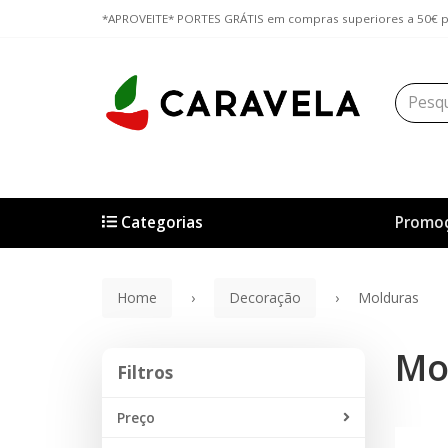
*APROVEITE* PORTES GRÁTIS em compras superiores a 50€ pa
Categorias
Promo
Home
Decoração
Molduras
Mo
Filtros
Filtros
Preço