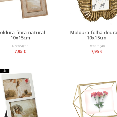
oldura fibra natural
Moldura folha dour
10x15cm
10x15cm
Decoração
Decoração
7,95 €
7,95 €
OÇÃO