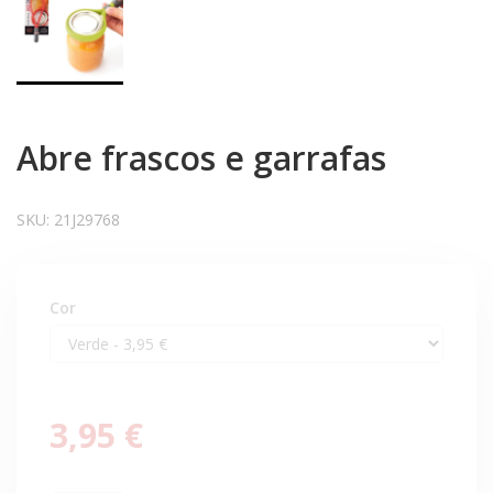
Abre frascos e garrafas
SKU:
21J29768
Cor
3,95 €